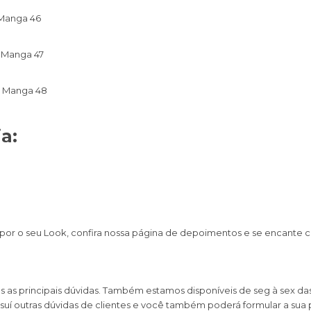
 Manga 46
a Manga 47
a Manga 48
a:
por o seu Look, confira nossa página de depoimentos e se encante
s principais dúvidas. Também estamos disponíveis de seg à sex das 0
uí outras dúvidas de clientes e você também poderá formular a sua 