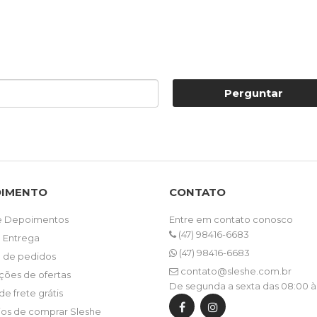
Perguntar
DIMENTO
CONTATO
e Depoimentos
Entre em contato conosco
(47) 98416-6683
e Entrega
(47) 98416-6683
o de pedidos
contato@sleshe.com.br
ções de ofertas
De segunda a sexta das 08:00 à
de frete grátis
ios de comprar Sleshe