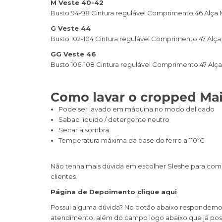
M Veste 40-42
Busto 94-98 Cintura regulável Comprimento 46 Alça
G Veste 44
Busto 102-104 Cintura regulável Comprimento 47 Alç
GG Veste 46
Busto 106-108 Cintura regulável Comprimento 47 Alç
Como lavar o cropped Mai
Pode ser lavado em máquina no modo delicado
Sabao liquido / detergente neutro
Secar à sombra
Temperatura máxima da base do ferro a 110ºC
Não tenha mais dúvida em escolher Sleshe para com
clientes.
Página de Depoimento
clique aqui
Possui alguma dúvida? No botão abaixo respondemos a
atendimento, além do campo logo abaixo que já poss