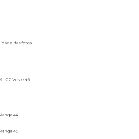
lidade das fotos
44 | GG Veste 46
 Manga 44
 Manga 45