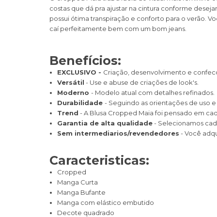
costas que dá pra ajustar na cintura conforme deseja
possui ótima transpiração e conforto para o verão.
caí perfeitamente bem com um bom jeans.
Benefícios:
EXCLUSIVO -
Criação, desenvolvimento e confecçã
Versátil
- Use e abuse de criações de look's.
Moderno
- Modelo atual com detalhes refinados.
Durabilidade
- Seguindo as orientações de uso e
Trend
- A Blusa Cropped Maia foi pensado em cada
Garantia de alta qualidade
- Selecionamos cada
Sem intermediarios/revendedores
- Você adqu
Caracteristicas:
Cropped
Manga Curta
Manga Bufante
Manga com elástico embutido
Decote quadrado