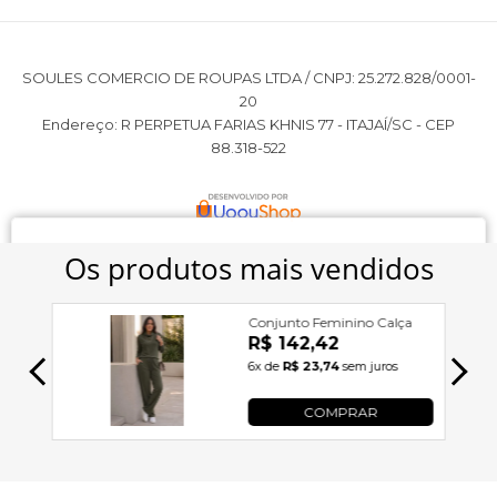
SOULES COMERCIO DE ROUPAS LTDA / CNPJ: 25.272.828/0001-
20
Endereço: R PERPETUA FARIAS KHNIS 77 - ITAJAÍ/SC - CEP
88.318-522
SLESHE
utiliza cookies e outras tecnologias para melhorar
sua experiência de compra e personalizar anúncios, ao
continuar navegando você concorda com nossa
Política de
Privacidade
.
continuar e fechar