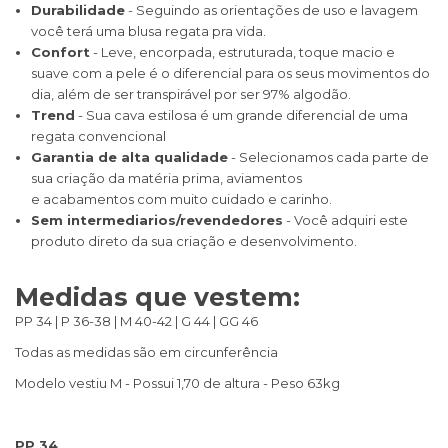
Durabilidade
- Seguindo as orientações de uso e lavagem
você terá uma blusa regata pra vida.
Confort
- Leve, encorpada, estruturada, toque macio e
suave com a pele é o diferencial para os seus movimentos do
dia, além de ser transpirável por ser 97% algodão.
Trend
- Sua cava estilosa é um grande diferencial de uma
regata convencional
Garantia de alta qualidade
- Selecionamos cada parte de
sua criação da matéria prima, aviamentos
e acabamentos com muito cuidado e carinho.
Sem intermediarios/revendedores
- Você adquiri este
produto direto da sua criação e desenvolvimento.
Medidas que vestem:
PP 34 | P 36-38 | M 40-42 | G 44 | GG 46
Todas as medidas são em circunferência
Modelo vestiu M - Possui 1,70 de altura - Peso 63kg
PP 34