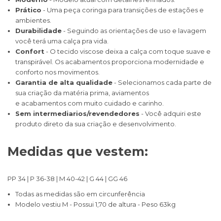
Prático
- Uma peça coringa para transições de estações e
ambientes.
Durabilidade
- Seguindo as orientações de uso e lavagem
você terá uma calça pra vida.
Confort
- O tecido viscose deixa a calça com toque suave e
transpirável. Os acabamentos proporciona modernidade e
conforto nos movimentos.
Garantia de alta qualidade
- Selecionamos cada parte de
sua criação da matéria prima, aviamentos
e acabamentos com muito cuidado e carinho.
Sem intermediarios/revendedores
- Você adquiri este
produto direto da sua criação e desenvolvimento.
Medidas que vestem:
PP 34 | P 36-38 | M 40-42 | G 44 | GG 46
Todas as medidas são em circunferência
Modelo vestiu M - Possui 1,70 de altura - Peso 63kg