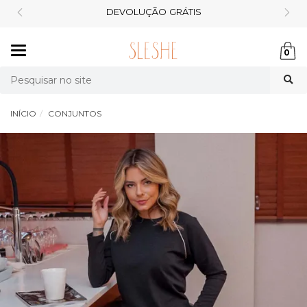
FRETE GRÁTIS 299*
Mudar
0
navegação
Busca
INÍCIO
CONJUNTOS