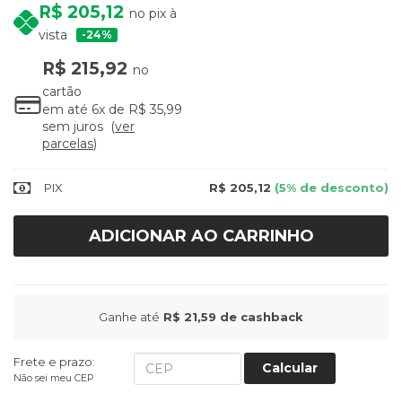
R$ 205,12
no pix à
vista
24%
R$ 215,92
no
cartão
em até
6x
de
R$ 35,99
sem juros
ver
parcelas
PIX
R$ 205,12
(5% de desconto)
ADICIONAR AO CARRINHO
Ganhe até
R$ 21,59
de cashback
Frete e prazo:
Calcular
Não sei meu CEP