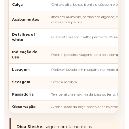
Calça
Cintura alta, bolsos frontais, cós com elástico, c
Ilhós em alumínio, cordão em algodão, costura
Acabamentos
costura nos joelhos.
Detalhes off
Frisos laterais em malha penteada 100% algodã
white
Indicação de
Rotina, passeios, viagens, aerolook, compromis
uso
Lavagem
Pode ser lavado em máquina no modo delicado,
Secagem
Secar à sombra
Passadoria
Temperatura máxima da base do ferro: 110ºC
Observação
A tonalidade da peça pode variar levemente con
Dica Sleshe:
seguir corretamente as