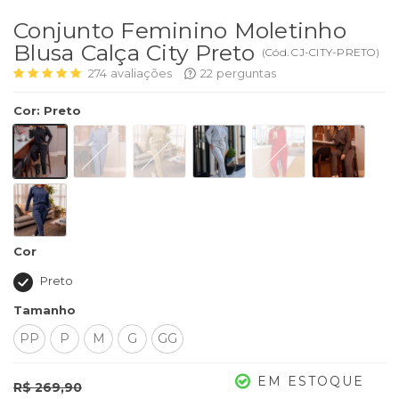
Conjunto Feminino Moletinho
Blusa Calça City Preto
(
Cód.
CJ-CITY-PRETO
)
274
avaliações
22
perguntas
Cor
:
Preto
Cor
Preto
Tamanho
PP
P
M
G
GG
EM ESTOQUE
R$ 269,90