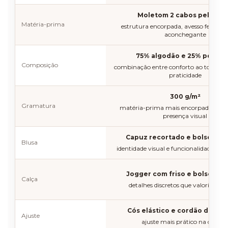
Moletom 2 cabos pelucia
Matéria-prima
estrutura encorpada, avesso felpado
aconchegante
75% algodão e 25% poliést
Composição
combinação entre conforto ao toque, e
praticidade
300 g/m²
Gramatura
matéria-prima mais encorpada e co
presença visual
Capuz recortado e bolsos fro
Blusa
identidade visual e funcionalidade para
Jogger com friso e bolsos lat
Calça
detalhes discretos que valorizam o
Cós elástico e cordão de al
Ajuste
ajuste mais prático na cintur