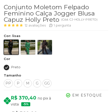
Conjunto Moletom Felpado
Feminino Calça Jogger Blusa
Capuz Holly Preto
(
Cód.
CJ-HOLLY-PRETO
)
12
avaliações
1
pergunta
Cor
:
lisas
Cor
Preto
Tamanho
PP
P
M
G
GG
EM ESTOQUE
R$ 370,40
no pix à
vista
5%