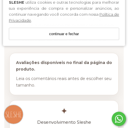
SLESHE
utiliza cookies e outras tecnologias para melhorar
Conjunto Holly.
sua experiência de compra e personalizar anúncios, ao
continuar navegando você concorda com nossa
Política de
O produto já possui avaliações na página.
Privacidade
.
Consulte a experiência de outras clientes para
entender melhor conforto, vestibilidade e
continuar e fechar
percepção do tecido antes da compra.
Avaliações disponíveis no final da página do
produto.
Leia os comentários reais antes de escolher seu
tamanho.
✦
Desenvolvimento Sleshe