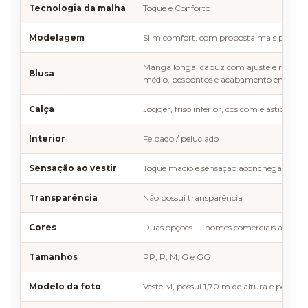
Tecnologia da malha
Toque e Conforto
Modelagem
Slim comfort, com proposta mais próxima 
Manga longa, capuz com ajuste e recortes,
Blusa
médio, pespontos e acabamento em riba
Calça
Jogger, friso inferior, cós com elástico e a
Interior
Felpado / peluciado
Sensação ao vestir
Toque macio e sensação aconchegante para
Transparência
Não possui transparência
Cores
Duas opções — nomes comerciais a confi
Tamanhos
PP, P, M, G e GG
Modelo da foto
Veste M, possui 1,70 m de altura e pesa 63