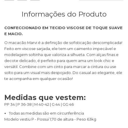
Informações do Produto
CONFECCIONADO EM TECIDO VISCOSE DE TOQUE SUAVE
E MACIO.
O macacão Marvi é a definição de sofisticação descomplicada!
Feito em viscose sarjada, ele tem um caimento impecável e
modelagem soltinha que valoriza a silhueta. Com alças finas e
decote delicado, é perfeito para quem ama um look chic e
versátil. Combine com um cinto para marcar a cintura ou use
solto para um visual mais despojado. Do casual ao elegante, ele
te acompanha em qualquer ocasião!
Medidas que vestem:
PP 34 | P 36-38 | M 40-42 | G 44 | GG 46
Todas as medidas são em circunferência
Modelo vestiu P - Possui 1,70 de altura - Peso 63kg