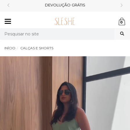
CASHBACK DE 10%
Mudar
0
navegação
Busca
INÍCIO
CALÇAS E SHORTS