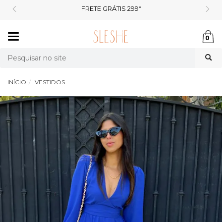
FRETE GRÁTIS 299*
Mudar
0
navegação
Busca
INÍCIO
VESTIDOS