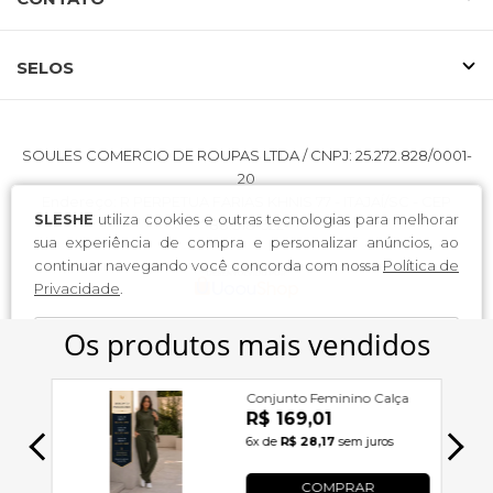
SELOS
SOULES COMERCIO DE ROUPAS LTDA / CNPJ: 25.272.828/0001-
20
Endereço: R PERPETUA FARIAS KHNIS 77 - ITAJAÍ/SC - CEP
SLESHE
utiliza cookies e outras tecnologias para melhorar
88.318-522
sua experiência de compra e personalizar anúncios, ao
continuar navegando você concorda com nossa
Política de
Privacidade
.
continuar e fechar