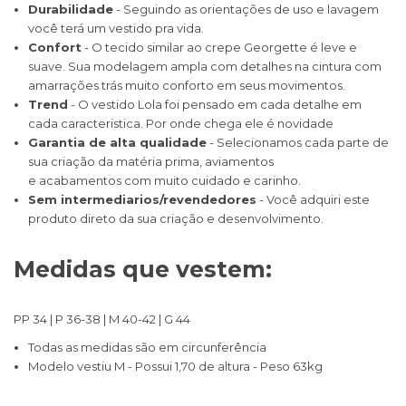
Durabilidade
- Seguindo as orientações de uso e lavagem
você terá um vestido pra vida.
Confort
- O tecido similar ao crepe Georgette é leve e
suave. Sua modelagem ampla com detalhes na cintura com
amarrações trás muito conforto em seus movimentos.
Trend
- O vestido Lola foi pensado em cada detalhe em
cada caracteristica. Por onde chega ele é novidade
Garantia de alta qualidade
- Selecionamos cada parte de
sua criação da matéria prima, aviamentos
e acabamentos com muito cuidado e carinho.
Sem intermediarios/revendedores
- Você adquiri este
produto direto da sua criação e desenvolvimento.
Medidas que vestem:
PP 34 | P 36-38 | M 40-42 | G 44
Todas as medidas são em circunferência
Modelo vestiu M - Possui 1,70 de altura - Peso 63kg