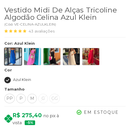
Vestido Midi De Alças Tricoline
Algodão Celina Azul Klein
(
Cód.
VE-CELINA-AZULKLEIN
)
43
avaliações
Cor
:
Azul Klein
Cor
Azul Klein
Tamanho
PP
P
M
G
GG
EM ESTOQUE
R$ 275,40
no pix à
vista
5%