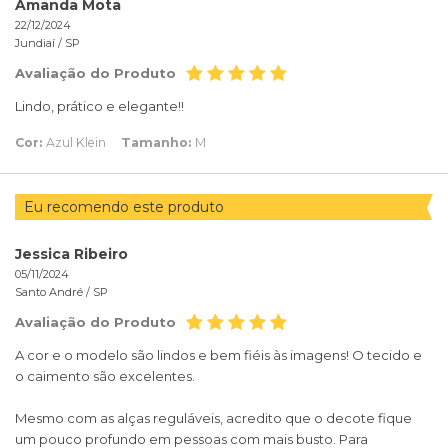
Amanda Mota
22/12/2024
Jundiaí /
SP
Avaliação do Produto
Lindo, prático e elegante!!
Cor:
Azul Klein
Tamanho:
M
Eu recomendo este produto
Jessica Ribeiro
05/11/2024
Santo André /
SP
Avaliação do Produto
A cor e o modelo são lindos e bem fiéis às imagens! O tecido e
o caimento são excelentes.
Mesmo com as alças reguláveis, acredito que o decote fique
um pouco profundo em pessoas com mais busto. Para