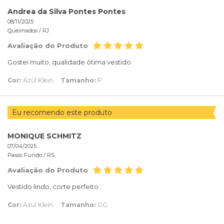
Andrea da Silva Pontes Pontes
08/11/2025
Queimados /
RJ
Avaliação do Produto
Gostei muito, qualidade ótima vestido
Cor:
Azul Klein
Tamanho:
P
Eu recomendo este produto
MONIQUE SCHMITZ
07/04/2025
Passo Fundo /
RS
Avaliação do Produto
Vestido lindo, corte perfeito.
Cor:
Azul Klein
Tamanho:
GG