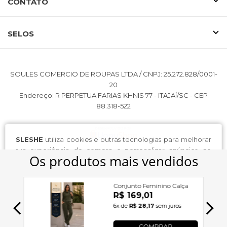
CONTATO
SELOS
SOULES COMERCIO DE ROUPAS LTDA / CNPJ: 25.272.828/0001-
20
Endereço: R PERPETUA FARIAS KHNIS 77 - ITAJAÍ/SC - CEP
88.318-522
SLESHE
utiliza cookies e outras tecnologias para melhorar
sua experiência de compra e personalizar anúncios, ao
continuar navegando você concorda com nossa
Política de
Privacidade
.
continuar e fechar