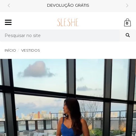
FRETE GRÁTIS 299*
Mudar
0
navegação
Busca
INÍCIO
VESTIDOS