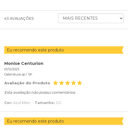
ORDENAR
43
AVALIAÇÕES
AVALIAÇÕES
POR
Eu recomendo este produto
Monise Centurion
01/12/2025
Catanduva sp /
SP
Avaliação do Produto
Esta avaliação não possui comentários.
Cor:
Azul Klein
Tamanho:
GG
Eu recomendo este produto