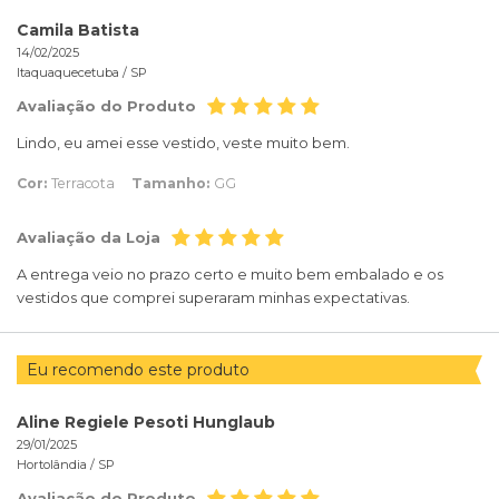
Camila Batista
14/02/2025
Itaquaquecetuba /
SP
Avaliação do Produto
Lindo, eu amei esse vestido, veste muito bem.
Cor:
Terracota
Tamanho:
GG
Avaliação da Loja
A entrega veio no prazo certo e muito bem embalado e os
vestidos que comprei superaram minhas expectativas.
Eu recomendo este produto
Aline Regiele Pesoti Hunglaub
29/01/2025
Hortolândia /
SP
Avaliação do Produto