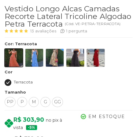
Vestido Longo Alcas Camadas
Recorte Lateral Tricoline Algodao
Petra Terracota
(
Cód.
VE-PETRA-TERRACOTA
)
13
avaliações
1
pergunta
Cor
:
Terracota
Cor
Terracota
Tamanho
PP
P
M
G
GG
EM ESTOQUE
R$ 303,90
no pix à
vista
5%