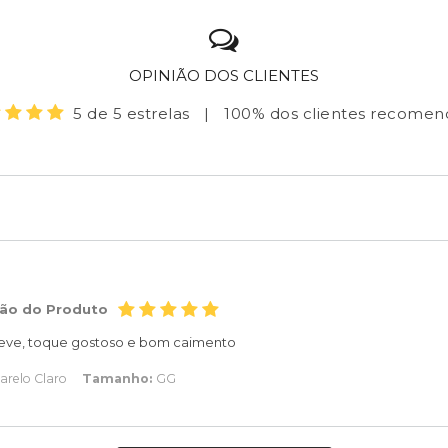
OPINIÃO DOS CLIENTES
5 de 5 estrelas
|
100% dos clientes recome
ção do Produto
leve, toque gostoso e bom caimento
relo Claro
Tamanho:
GG