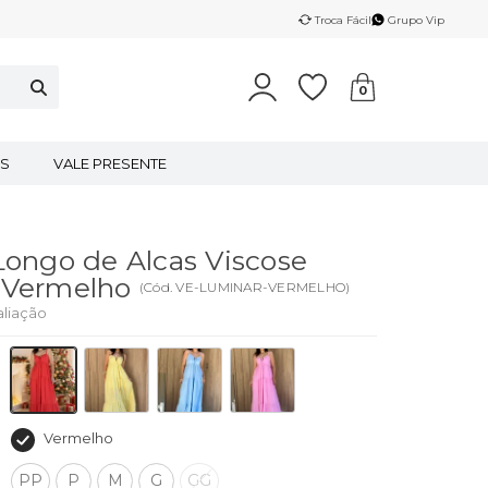
Troca Fácil
Grupo Vip
0
S
VALE PRESENTE
Longo de Alcas Viscose
 Vermelho
(
Cód.
VE-LUMINAR-VERMELHO
)
aliação
Vermelho
PP
P
M
G
GG