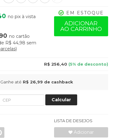
EM ESTOQUE
40
no pix à vista
ADICIONAR
AO CARRINHO
90
no cartão
de
R$ 44,98
sem
parcelas
R$ 256,40
(5% de desconto)
Ganhe até
R$ 26,99
de cashback
Calcular
LISTA DE DESEJOS
Adicionar