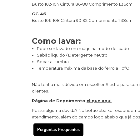
Busto 102-104 Cintura 86-88 Comprimento 1.36cm
GG 46
Busto 106-108 Cintura 90-92 Comprimento 1.38cm
Como lavar:
Pode ser lavado em máquina modo delicado
Sabão liquido / Detergente neutro
Secar a sombra
Temperatura máxima da base do ferro a 110ºC
Não tenha mais dúvida em escolher Sleshe para com
clientes.
Página de Depoimento
clique aqui
Possui alguma dúvida? No botão abaixo respondemos a
atendimento, além do campo logo abaixo que já poss
Perguntas Frequentes