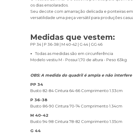
os dias ensolarados.
Seu decote com amarração delicada e ponteiras em m
versatilidade uma peça versátil para produções casu
Medidas que vestem:
PP 34 | P 36-38 | M 40-42 | G 44 | GG 46
Todas as medidas são em circunferência
Modelo vestiu M - Possui 1,70 de altura - Peso 63kg
OBS: A medida do quadril é ampla e não interfere
PP 34
Busto 82-84 Cintura 64-66 Comprimento 1.33cm
P 36-38
Busto 86-90 Cintura 70-74 Comprimento 1.34cm
M 40-42
Busto 94-98 Cintura 78-82 Comprimento 1.35cm
G 44