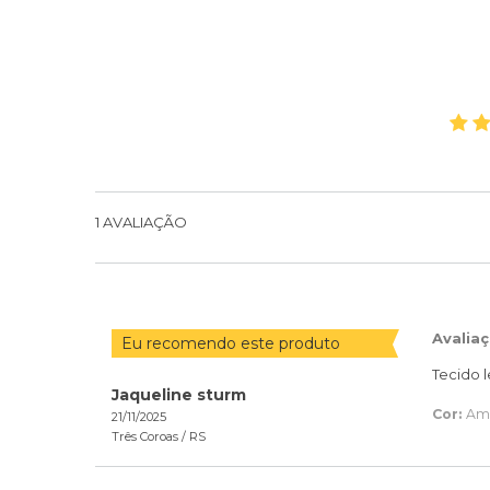
1
AVALIAÇÃO
Avalia
Eu recomendo este produto
Tecido 
Jaqueline sturm
Cor:
Ama
21/11/2025
Três Coroas /
RS