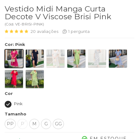
Vestido Midi Manga Curta
Decote V Viscose Brisi Pink
(
Cód.
VE-BRISI-PINK
)
20
avaliações
1
pergunta
Cor
:
Pink
Cor
Pink
Tamanho
PP
P
M
G
GG
EM ESTOQUE