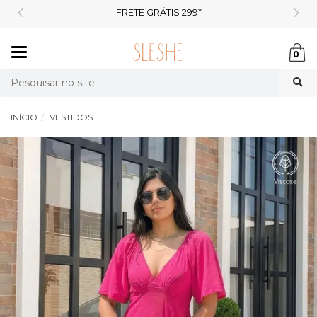
FRETE GRÁTIS 299*
Mudar
0
navegação
Busca
INÍCIO
VESTIDOS