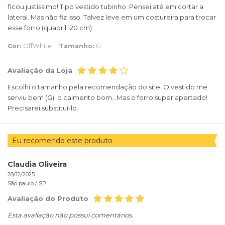
ficou justíssimo! Tipo vestido tubinho. Pensei até em cortar a
lateral. Mas não fiz isso. Talvez leve em um costureira para trocar
esse forro (quadril 120 cm).
Cor:
OffWhite
Tamanho:
G
Avaliação da Loja
Escolhi o tamanho pela recomendação do site. O vestido me
serviu bem (G), o caimento bom...Mas o forro super apertado!
Precisarei substituí-lo.
Eu recomendo este produto
Claudia Oliveira
28/12/2025
São paulo /
SP
Avaliação do Produto
Esta avaliação não possui comentários.