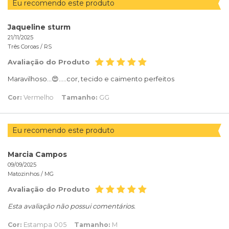
Eu recomendo este produto
Jaqueline sturm
21/11/2025
Três Coroas /
RS
Avaliação do Produto
Maravilhoso...😍.....cor, tecido e caimento perfeitos
Cor:
Vermelho
Tamanho:
GG
Eu recomendo este produto
Marcia Campos
09/09/2025
Matozinhos /
MG
Avaliação do Produto
Esta avaliação não possui comentários.
Cor:
Estampa 005
Tamanho:
M