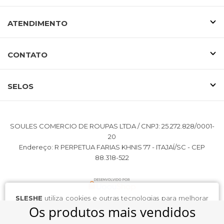
ATENDIMENTO
CONTATO
SELOS
SOULES COMERCIO DE ROUPAS LTDA / CNPJ: 25.272.828/0001-
20
Endereço: R PERPETUA FARIAS KHNIS 77 - ITAJAÍ/SC - CEP
88.318-522
SLESHE
utiliza cookies e outras tecnologias para melhorar
sua experiência de compra e personalizar anúncios, ao
continuar navegando você concorda com nossa
Política de