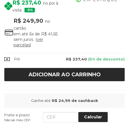
R$ 237,40
no pix à
vista
5%
R$ 249,90
no
cartão
em até
6x
de
R$ 41,65
sem juros
ver
parcelas
PIX
R$ 237,40
(5% de desconto)
ADICIONAR AO CARRINHO
Ganhe até
R$ 24,99
de cashback
Frete e prazo:
Calcular
Não sei meu CEP