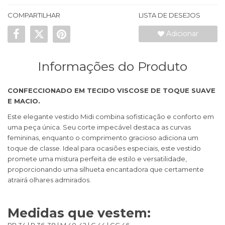
COMPARTILHAR
LISTA DE DESEJOS
Adicionar
Informações do Produto
CONFECCIONADO EM TECIDO VISCOSE DE TOQUE SUAVE
E MACIO.
Este elegante vestido Midi combina sofisticação e conforto em
uma peça única. Seu corte impecável destaca as curvas
femininas, enquanto o comprimento gracioso adiciona um
toque de classe. Ideal para ocasiões especiais, este vestido
promete uma mistura perfeita de estilo e versatilidade,
proporcionando uma silhueta encantadora que certamente
atrairá olhares admirados.
Medidas que vestem:
PP 34 | P 36-38 | M 40-42 | G 44 | GG 46