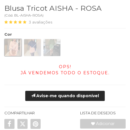
Blusa Tricot AISHA - ROSA
(
Cód.
BL-AISHA-ROSA
)
3
avaliações
Cor
OPS!
JÁ VENDEMOS TODO O ESTOQUE.
Avise-me quando disponível
COMPARTILHAR
LISTA DE DESEJOS
Adicionar