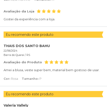
Avaliação da Loja
Gostei da experiência com a loja.
Eu recomendo este produto
THAIS DOS SANTO BAHU
22/06/2024
Barra do Quaraí /
RS
Avaliação do Produto
Amei a blusa, veste super bem, material bem gostoso de usar.
Cor:
Rosa
Tamanho:
P
Eu recomendo este produto
Valeria Vallely