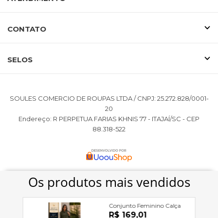
CONTATO
SELOS
SOULES COMERCIO DE ROUPAS LTDA / CNPJ: 25.272.828/0001-
20
Endereço: R PERPETUA FARIAS KHNIS 77 - ITAJAÍ/SC - CEP
88.318-522
SLESHE
utiliza cookies e outras tecnologias para melhorar
sua experiência de compra e personalizar anúncios, ao
continuar navegando você concorda com nossa
Política de
Privacidade
.