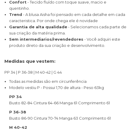
Confort
- Tecido fluído com toque suave, macio e
quentinho.
Trend
- A blusa Aisha foi pensado em cada detalhe em cada
caracteristica. Por onde chega ele é novidade
Garantia de alta qualidade
- Selecionamos cada parte de
sua criação da matéria prima.
Sem intermediarios/revendedores
- Você adquiri este
produto direto da sua criação e desenvolvimento.​
Medidas que vestem:
PP 34 | P 36-38 | M 40-42 | G 44
Todas as medidas são em circunferência
Modelo vestiu P - Possui 1,70 de altura - Peso 63kg
PP 34
Busto 82-84 Cintura 64-66 Manga 61 Comprimento 61
P 36-38
Busto 86-90 Cintura 70-74 Manga 63 Comprimento 61
M 40-42