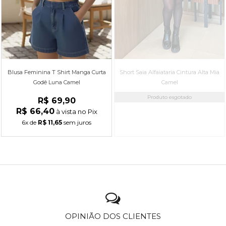
Blusa Feminina T Shirt Manga Curta
Short Saia Alfaiataria Cintura Alta Mia
Godê Luna Camel
Camel
Produto esgotado
R$ 69,90
R$ 66,40
à vista no Pix
6x
de
R$ 11,65
sem juros
OPINIÃO DOS CLIENTES