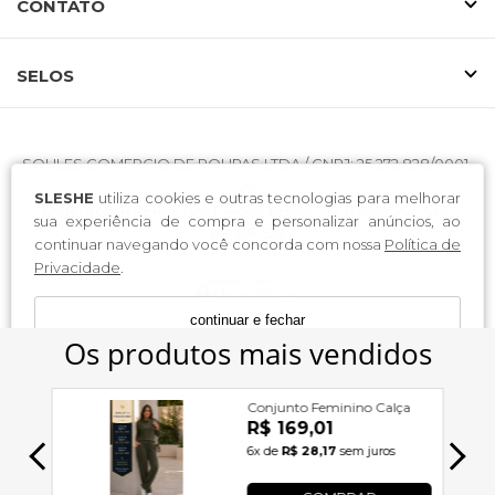
CONTATO
SELOS
SOULES COMERCIO DE ROUPAS LTDA / CNPJ: 25.272.828/0001-
20
SLESHE
utiliza cookies e outras tecnologias para melhorar
Endereço: R PERPETUA FARIAS KHNIS 77 - ITAJAÍ/SC - CEP
sua experiência de compra e personalizar anúncios, ao
88.318-522
continuar navegando você concorda com nossa
Política de
Privacidade
.
continuar e fechar