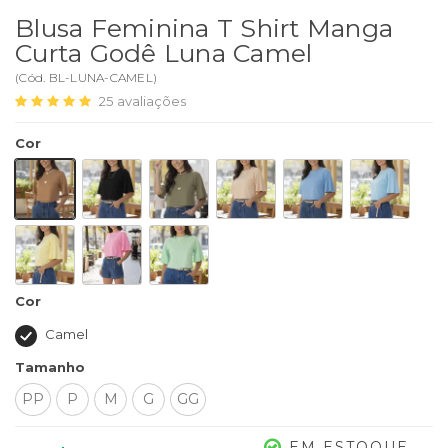
Blusa Feminina T Shirt Manga
Curta Godê Luna Camel
(
Cód.
BL-LUNA-CAMEL
)
25
avaliações
Cor
Cor
Camel
Tamanho
PP
P
M
G
GG
EM ESTOQUE