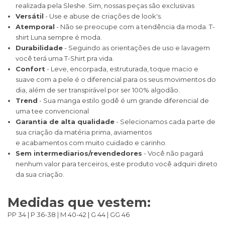
realizada pela Sleshe. Sim, nossas peças são exclusivas
Versátil
- Use e abuse de criações de look's.
Atemporal
- Não se preocupe com a tendência da moda. T-
shirt Luna sempre é moda.
Durabilidade
- Seguindo as orientações de uso e lavagem
você terá uma T-Shirt pra vida.
Confort
- Leve, encorpada, estruturada, toque macio e
suave com a pele é o diferencial para os seus movimentos do
dia, além de ser transpirável por ser 100% algodão.
Trend
- Sua manga estilo godê é um grande diferencial de
uma tee convencional
Garantia de alta qualidade
- Selecionamos cada parte de
sua criação da matéria prima, aviamentos
e acabamentos com muito cuidado e carinho.
Sem intermediarios/revendedores
- Você não pagará
nenhum valor para terceiros, este produto você adquiri direto
da sua criação.
Medidas que vestem:
PP 34 | P 36-38 | M 40-42 | G 44 | GG 46