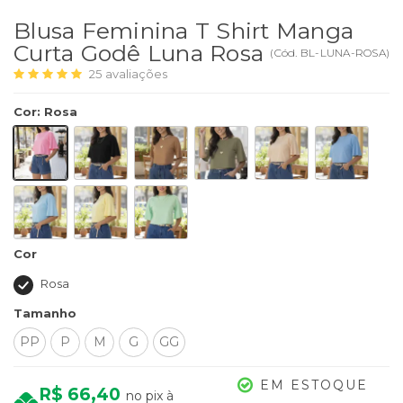
Blusa Feminina T Shirt Manga
Curta Godê Luna Rosa
(
Cód.
BL-LUNA-ROSA
)
25
avaliações
Cor
:
Rosa
Cor
Rosa
Tamanho
PP
P
M
G
GG
EM ESTOQUE
R$ 66,40
no pix à