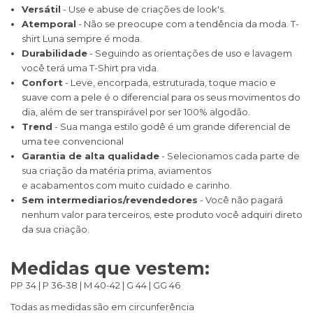
Versátil
- Use e abuse de criações de look's.
Atemporal
- Não se preocupe com a tendência da moda. T-
shirt Luna sempre é moda.
Durabilidade
- Seguindo as orientações de uso e lavagem
você terá uma T-Shirt pra vida.
Confort
- Leve, encorpada, estruturada, toque macio e
suave com a pele é o diferencial para os seus movimentos do
dia, além de ser transpirável por ser 100% algodão.
Trend
- Sua manga estilo godê é um grande diferencial de
uma tee convencional
Garantia de alta qualidade
- Selecionamos cada parte de
sua criação da matéria prima, aviamentos
e acabamentos com muito cuidado e carinho.
Sem intermediarios/revendedores
- Você não pagará
nenhum valor para terceiros, este produto você adquiri direto
da sua criação.
Medidas que vestem:
PP 34 | P 36-38 | M 40-42 | G 44 | GG 46
Todas as medidas são em circunferência