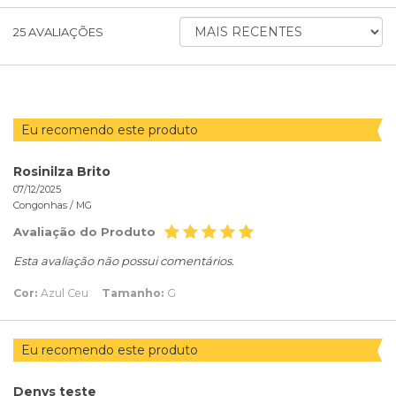
ORDENAR
25
AVALIAÇÕES
AVALIAÇÕES
POR
Eu recomendo este produto
Rosinilza Brito
07/12/2025
Congonhas /
MG
Avaliação do Produto
Esta avaliação não possui comentários.
Cor:
Azul Ceu
Tamanho:
G
Eu recomendo este produto
Denys teste