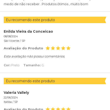
medo de não receber . Produtos ótimos , muito bom
Eu recomendo este produto
Enilda Vieira da Conceicao
08/08/2024
São Vicente /
SP
Avaliação do Produto
Esta avaliação não possui comentários.
Cor:
Preto
Tamanho:
G
Eu recomendo este produto
Valeria Vallely
22/06/2024
Itatiba /
SP
Avaliação do Produto