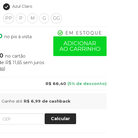
Azul Claro
PP
P
M
G
GG
EM ESTOQUE
0
no pix à vista
ADICIONAR
AO CARRINHO
0
no cartão
de
R$ 11,65
sem juros
as
R$ 66,40
(5% de desconto)
Ganhe até
R$ 6,99
de cashback
Calcular