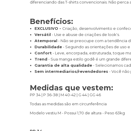
diferenciando das T-shirts convencionais. Não perca
Benefícios:
EXCLUSIVO -
Criação, desenvolvimento e confecçã
Versátil
- Use e abuse de criações de look's.
Atemporal
- Não se preocupe com a tendência d
Durabilidade
- Seguindo as orientações de uso e 
Confort
- Leve, encorpada, estruturada, toque mac
Trend
- Sua manga estilo godê é um grande difer
Garantia de alta qualidade
- Selecionamos cada
Sem intermediarios/revendedores
- Você não 
Medidas que vestem:
PP 34 | P 36-38 | M 40-42 | G 44 | GG 46
Todas as medidas são em circunferência
Modelo vestiu M - Possui 1,70 de altura - Peso 63kg
PP 34