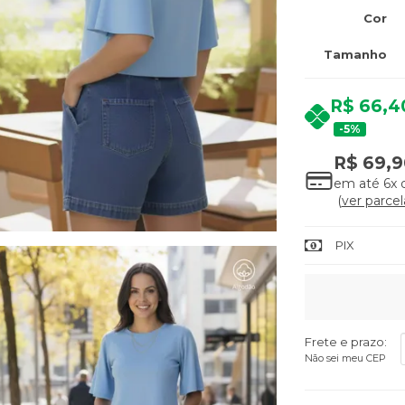
Cor
Tamanho
R$ 66,4
5%
R$ 69,9
em até
6x
ver parcel
PIX
Frete e prazo:
Não sei meu CEP