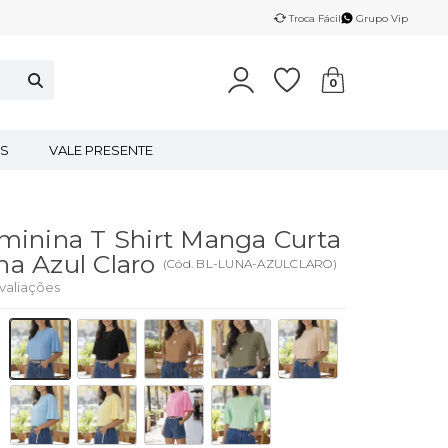
Troca Fácil
Grupo Vip
0
S
VALE PRESENTE
minina T Shirt Manga Curta
a Azul Claro
(
Cód.
BL-LUNA-AZULCLARO
)
valiações