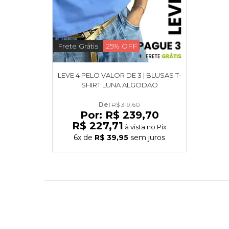
Frete Grátis
25% OFF
LEVE 4 PELO VALOR DE 3 | BLUSAS T-
SHIRT LUNA ALGODAO
De: 
R$ 319,60
Por:
R$ 239,70
R$ 227,71
à vista no Pix
6x
de
R$ 39,95
sem juros